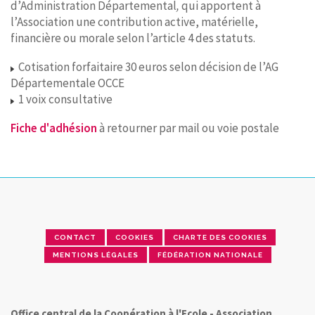
d’Administration Départemental
,
qui apportent à
l’Association une contribution active, matérielle,
CONTACT
financière ou morale selon l’article 4 des statuts.
Cotisation forfaitaire 30 euros selon décision de l’AG
Départementale OCCE
1 voix consultative
Fiche d'adhésion
à retourner par mail ou voie postale
CONTACT
COOKIES
CHARTE DES COOKIES
MENTIONS LÉGALES
FÉDÉRATION NATIONALE
Office central de la Coopération à l'Ecole - Association