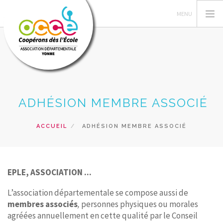
OCCE
ADHÉSION MEMBRE ASSOCIÉ
COOPÉRER
ANIMER
ACCUEIL
ADHÉSION MEMBRE ASSOCIÉ
GÉRER
ACTIONS
FORMATIONS
EPLE, ASSOCIATION ...
RESSOURCES
L’association départementale se compose aussi de
PRÊTS, SERVICES ET VENTES
membres associés
,
personnes physiques ou morales
agréées annuellement en cette qualité par le Conseil
RECHERCHER