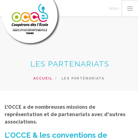
OCCE
LES PARTENARIATS
COOPÉRER
ANIMER
ACCUEIL
LES PARTENARIATS
GÉRER
ACTIONS
FORMATIONS
L'OCCE a de nombreuses missions de
représentation et de partenariats avec d'autres
RESSOURCES
associations.
PRÊTS, SERVICES ET VENTES
L'OCCE & les conventions de
RECHERCHER