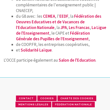
complémentaires de l'enseignement public |
CNAECEP,
du G8 avec : les
CEMEA
, l'
EEDF
, la
Fédération des
Oeuvres Educatives et de Vacances de
l’Education Nationale
, la
JPA
,
Les Francas
,
La Ligue
de l'Enseignement
, le CAPE et
Fédération
Générale des Pupilles de l’Enseignement
,
de COOP.FR, les entreprises coopératives,
et
Solidarité Laïque
.
L'OCCE participe également au
Salon de l'Education
.
CONTACT
COOKIES
CHARTE DES COOKIES
MENTIONS LÉGALES
FÉDÉRATION NATIONALE