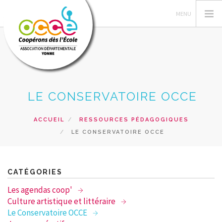
OCCE
LE CONSERVATOIRE OCCE
COOPÉRER
ANIMER
ACCUEIL
RESSOURCES PÉDAGOGIQUES
LE CONSERVATOIRE OCCE
GÉRER
ACTIONS
FORMATIONS
CATÉGORIES
RESSOURCES
Les agendas coop'
PRÊTS, SERVICES ET VENTES
Culture artistique et littéraire
Le Conservatoire OCCE
RECHERCHER