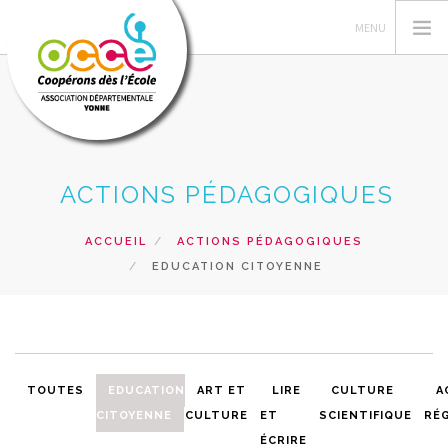
OCCE
ACTIONS PÉDAGOGIQUES
COOPÉRER
ANIMER
ACCUEIL
ACTIONS PÉDAGOGIQUES
EDUCATION CITOYENNE
GÉRER
ACTIONS
FORMATIONS
RESSOURCES
TOUTES
EDUCATION
ART ET
LIRE
CULTURE
A
PRÊTS, SERVICES ET VENTES
CITOYENNE
CULTURE
ET
SCIENTIFIQUE
RÉ
RECHERCHER
ÉCRIRE