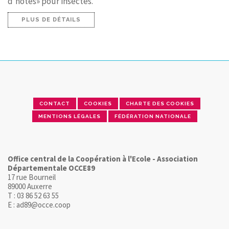
d'hôtes» pour insectes.
PLUS DE DÉTAILS
CONTACT
COOKIES
CHARTE DES COOKIES
MENTIONS LÉGALES
FÉDÉRATION NATIONALE
Office central de la Coopération à l'Ecole - Association
Départementale OCCE89
17 rue Bourneil
89000 Auxerre
T : 03 86 52 63 55
E : ad89@occe.coop