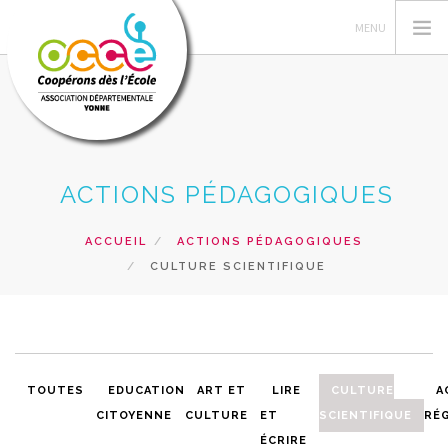
OCCE
ACTIONS PÉDAGOGIQUES
COOPÉRER
ANIMER
ACCUEIL
ACTIONS PÉDAGOGIQUES
CULTURE SCIENTIFIQUE
GÉRER
ACTIONS
FORMATIONS
RESSOURCES
TOUTES
EDUCATION
ART ET
LIRE
CULTURE
A
PRÊTS, SERVICES ET VENTES
CITOYENNE
CULTURE
ET
SCIENTIFIQUE
RÉ
RECHERCHER
ÉCRIRE