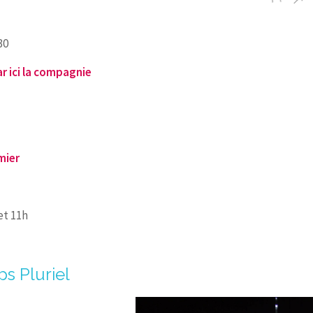
30
r ici la compagnie
mier
 et 11h
s Pluriel